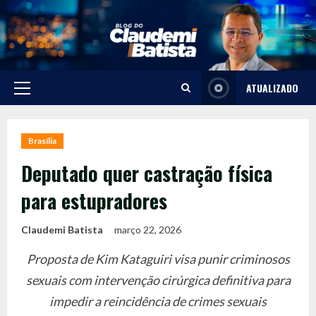
Skip
to
content
ATUALIZADO
Primary
Menu
Brasília
Deputado quer castração física
para estupradores
Claudemi Batista
março 22, 2026
Proposta de Kim Kataguiri visa punir criminosos
sexuais com intervenção cirúrgica definitiva para
impedir a reincidência de crimes sexuais