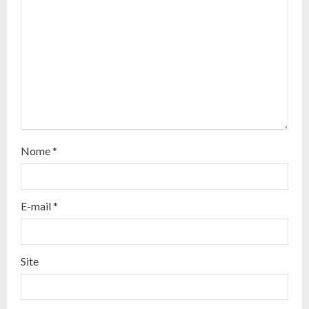
u
e
R
e
a
d
Nome
*
i
n
E-mail
*
g
Site