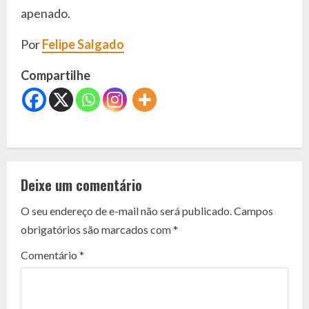
apenado.
Por
Felipe Salgado
Compartilhe
C
o
Deixe um comentário
n
O seu endereço de e-mail não será publicado.
Campos
t
obrigatórios são marcados com
*
i
Comentário
*
n