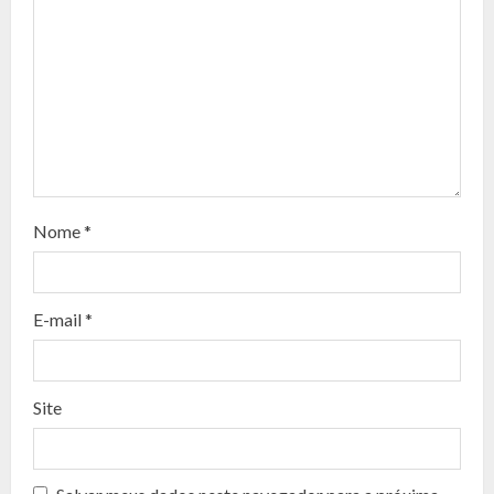
e
R
e
a
d
Nome
*
i
n
E-mail
*
g
Site