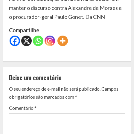
manter o discurso contra Alexandre de Moraes e
o procurador-geral Paulo Gonet. Da CNN
Compartilhe
C
o
Deixe um comentário
n
O seu endereço de e-mail não será publicado.
Campos
t
obrigatórios são marcados com
*
i
Comentário
*
n
u