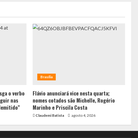
Brasília
sga o verbo
Flávio anunciará vice nesta quarta;
guir nas
nomes cotados são Michelle, Rogério
demitido”
Marinho e Priscila Costa
Claudemi Batista
agosto 4, 2026