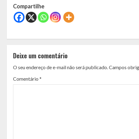
Compartilhe
C
o
Deixe um comentário
n
O seu endereço de e-mail não será publicado.
Campos obrig
t
Comentário
*
i
n
u
e