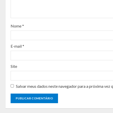
R
e
a
Nome
*
d
i
E-mail
*
n
g
Site
Salvar meus dados neste navegador para a próxima vez 