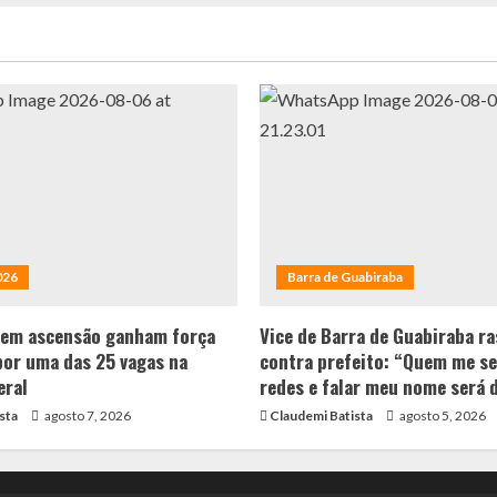
026
Barra de Guabiraba
 em ascensão ganham força
Vice de Barra de Guabiraba ra
por uma das 25 vagas na
contra prefeito: “Quem me se
eral
redes e falar meu nome será 
sta
agosto 7, 2026
Claudemi Batista
agosto 5, 2026