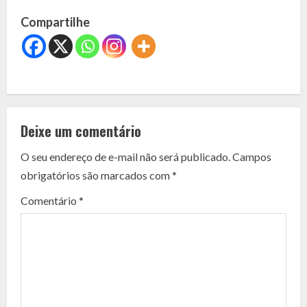
Compartilhe
C
o
Deixe um comentário
n
O seu endereço de e-mail não será publicado.
Campos
t
obrigatórios são marcados com
*
i
Comentário
*
n
u
e