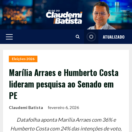
Skip
to
content
ATUALIZADO
Primary
Menu
Eleições 2026
Marília Arraes e Humberto Costa
lideram pesquisa ao Senado em
PE
Claudemi Batista
fevereiro 6, 2026
Datafolha aponta Marília Arraes com 36% e
Humberto Costa com 24% das intenções de voto,