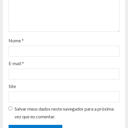
R
e
a
d
Nome
*
i
n
E-mail
*
g
Site
Salvar meus dados neste navegador para a próxima
vez que eu comentar.