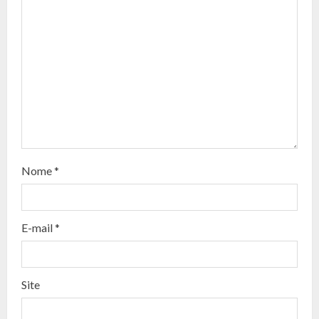
u
e
R
e
a
d
Nome
*
i
n
E-mail
*
g
Site