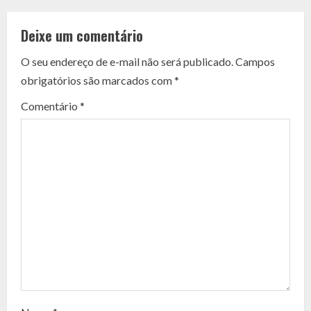
o
Deixe um comentário
n
O seu endereço de e-mail não será publicado.
Campos
t
obrigatórios são marcados com
*
i
Comentário
*
n
u
e
R
e
a