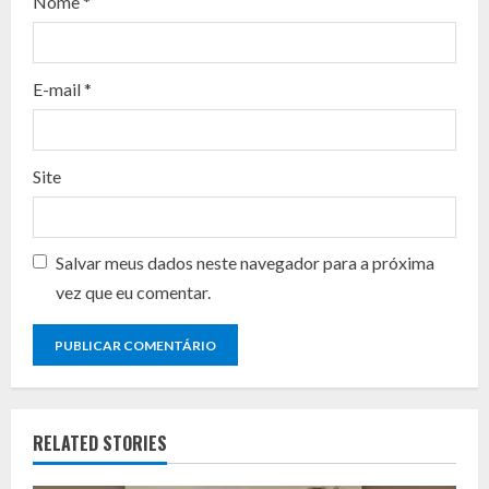
d
Nome
*
i
n
E-mail
*
g
Site
Salvar meus dados neste navegador para a próxima
vez que eu comentar.
RELATED STORIES