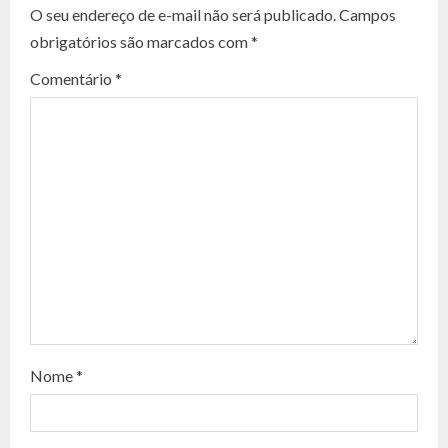
O seu endereço de e-mail não será publicado.
Campos
t
obrigatórios são marcados com
*
i
Comentário
*
n
u
e
R
e
a
d
Nome
*
i