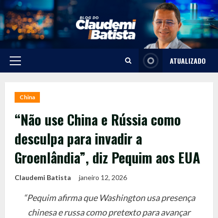
Skip
to
content
ATUALIZADO
Primary
Menu
China
“Não use China e Rússia como
desculpa para invadir a
Groenlândia”, diz Pequim aos EUA
Claudemi Batista
janeiro 12, 2026
“Pequim afirma que Washington usa presença
chinesa e russa como pretexto para avançar