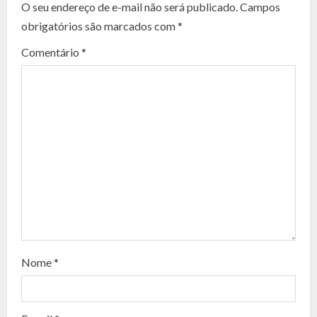
O seu endereço de e-mail não será publicado.
Campos
t
obrigatórios são marcados com
*
i
Comentário
*
n
u
e
R
e
a
d
Nome
*
i