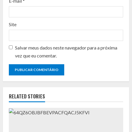
n
E-mail
*
g
Site
Salvar meus dados neste navegador para a próxima
vez que eu comentar.
RELATED STORIES