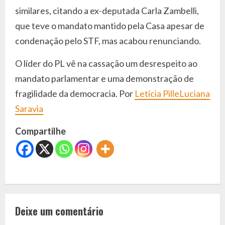
similares, citando a ex-deputada Carla Zambelli,
que teve o mandato mantido pela Casa apesar de
condenação pelo STF, mas acabou renunciando.
O líder do PL vê na cassação um desrespeito ao
mandato parlamentar e uma demonstração de
fragilidade da democracia. Por
Letícia Pille
Luciana
Saravia
Compartilhe
C
o
Deixe um comentário
n