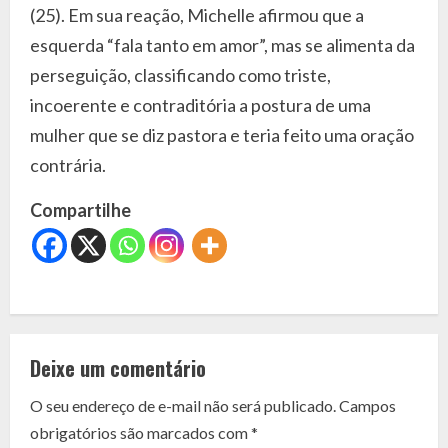
(25). Em sua reação, Michelle afirmou que a
esquerda “fala tanto em amor”, mas se alimenta da
perseguição, classificando como triste,
incoerente e contraditória a postura de uma
mulher que se diz pastora e teria feito uma oração
contrária.
Compartilhe
C
o
Deixe um comentário
n
O seu endereço de e-mail não será publicado.
Campos
t
obrigatórios são marcados com
*