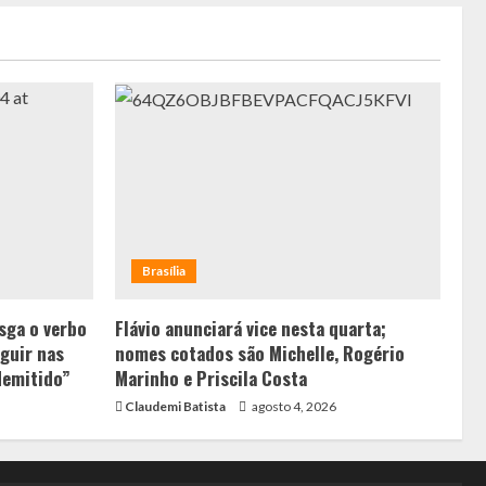
Brasília
sga o verbo
Flávio anunciará vice nesta quarta;
guir nas
nomes cotados são Michelle, Rogério
demitido”
Marinho e Priscila Costa
Claudemi Batista
agosto 4, 2026