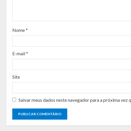
R
e
a
Nome
*
d
i
E-mail
*
n
g
Site
Salvar meus dados neste navegador para a próxima vez 