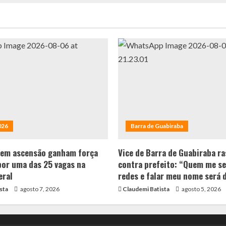
026
Barra de Guabiraba
 em ascensão ganham força
Vice de Barra de Guabiraba ra
por uma das 25 vagas na
contra prefeito: “Quem me se
eral
redes e falar meu nome será 
sta
agosto 7, 2026
Claudemi Batista
agosto 5, 2026