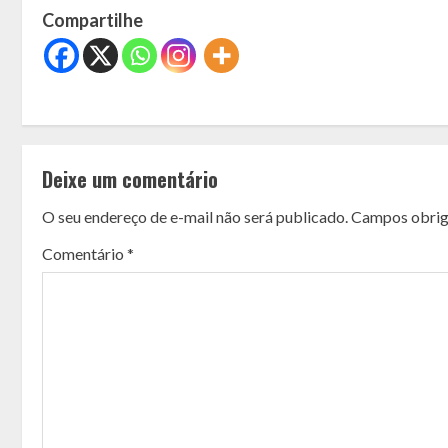
Compartilhe
C
o
Deixe um comentário
n
O seu endereço de e-mail não será publicado.
Campos obrig
t
Comentário
*
i
n
u
e