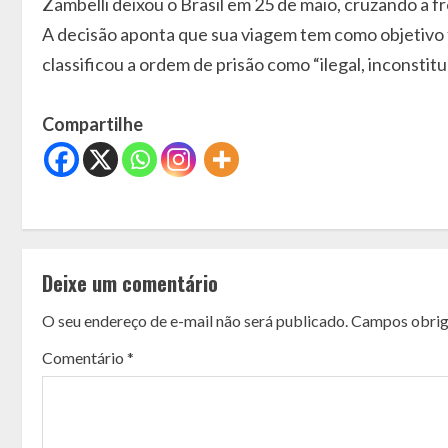
Zambelli deixou o Brasil em 25 de maio, cruzando a f
A decisão aponta que sua viagem tem como objetivo f
classificou a ordem de prisão como “ilegal, inconstituc
Compartilhe
C
o
Deixe um comentário
n
O seu endereço de e-mail não será publicado.
Campos obrig
t
Comentário
*
i
n