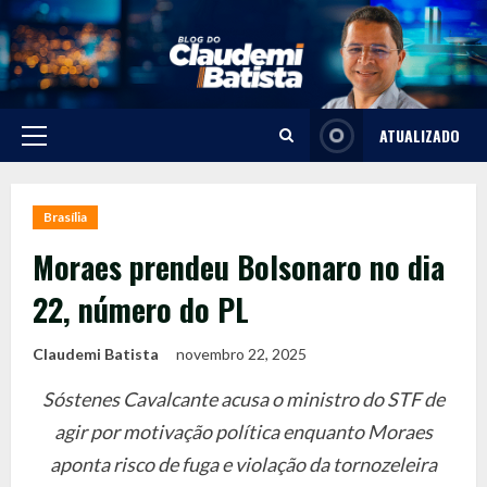
Skip
to
content
ATUALIZADO
Primary
Menu
Brasília
Moraes prendeu Bolsonaro no dia
22, número do PL
Claudemi Batista
novembro 22, 2025
Sóstenes Cavalcante acusa o ministro do STF de
agir por motivação política enquanto Moraes
aponta risco de fuga e violação da tornozeleira