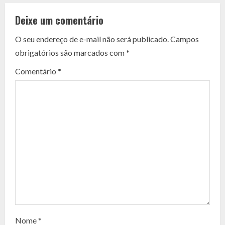
o
Deixe um comentário
n
O seu endereço de e-mail não será publicado.
Campos
t
obrigatórios são marcados com
*
i
Comentário
*
n
u
e
R
e
a
d
Nome
*