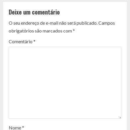
o
Deixe um comentário
n
O seu endereço de e-mail não será publicado.
Campos
t
obrigatórios são marcados com
*
i
Comentário
*
n
u
e
R
e
a
d
Nome
*