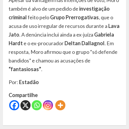
Apesar da vantagem nas intenções de voto, Moro
também é alvo de um pedido de
investigação
criminal
feito pelo
Grupo Prerrogativas
, que o
acusa de uso irregular de recursos durante a
Lava
Jato
. A denúncia inclui ainda a ex-juíza
Gabriela
Hardt
e o ex-procurador
Deltan Dallagnol
. Em
resposta, Moro afirmou que o grupo “só defende
bandidos” e chamou as acusações de
“fantasiosas”
.
Por:
Estadão
Compartilhe
C