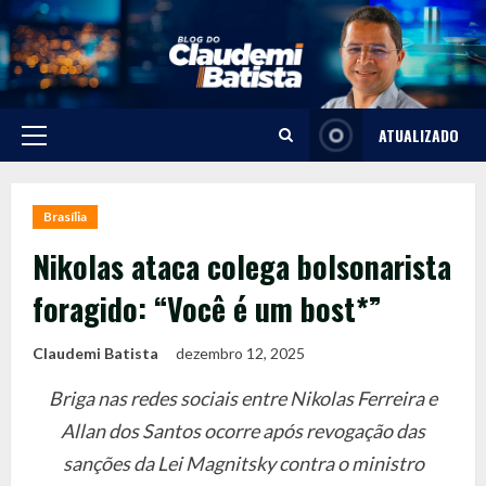
Skip
to
content
ATUALIZADO
Primary
Menu
Brasília
Nikolas ataca colega bolsonarista
foragido: “Você é um bost*”
Claudemi Batista
dezembro 12, 2025
Briga nas redes sociais entre Nikolas Ferreira e
Allan dos Santos ocorre após revogação das
sanções da Lei Magnitsky contra o ministro