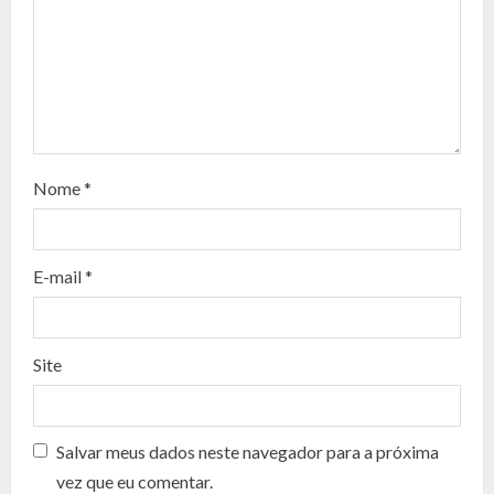
e
R
e
a
d
Nome
*
i
n
E-mail
*
g
Site
Salvar meus dados neste navegador para a próxima
vez que eu comentar.