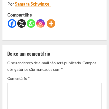
Por
Samara Schwingel
Compartilhe
C
o
Deixe um comentário
n
O seu endereço de e-mail não será publicado.
Campos
t
obrigatórios são marcados com
*
i
Comentário
*
n
u