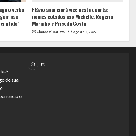
sga o verbo
Flávio anunciará vice nesta quarta;
guir nas
nomes cotados são Michelle, Rogério
demitido”
Marinho e Priscila Costa
Claudemi Batista
agosto 4, 2026
WhatsApp
Instagram
ta é
go de sua
lo
periência e