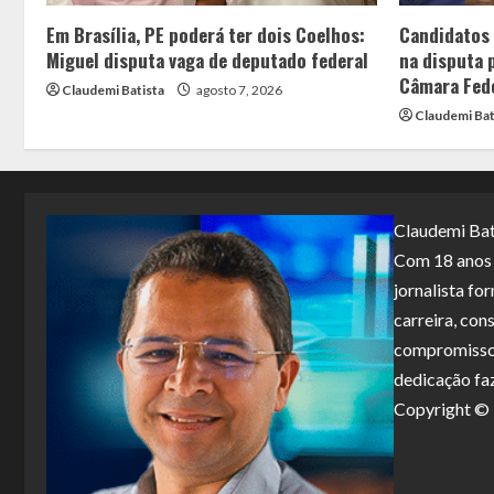
Em Brasília, PE poderá ter dois Coelhos:
Candidatos
Miguel disputa vaga de deputado federal
na disputa 
Câmara Fed
Claudemi Batista
agosto 7, 2026
Claudemi Bat
Claudemi Bat
Com 18 anos d
jornalista f
carreira, con
compromisso 
dedicação fa
Copyright 