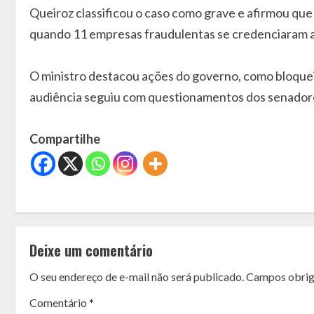
Queiroz classificou o caso como grave e afirmou qu
quando 11 empresas fraudulentas se credenciaram ap
O ministro destacou ações do governo, como bloquei
audiência seguiu com questionamentos dos senador
Compartilhe
C
o
Deixe um comentário
n
O seu endereço de e-mail não será publicado.
Campos obrig
t
Comentário
*