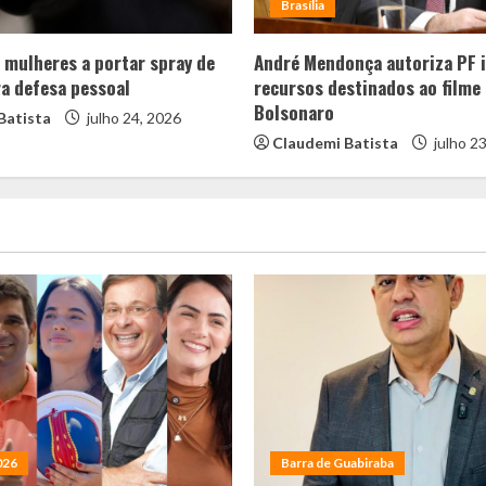
Brasília
a mulheres a portar spray de
André Mendonça autoriza PF i
a defesa pessoal
recursos destinados ao filme
Bolsonaro
Batista
julho 24, 2026
Claudemi Batista
julho 2
026
Barra de Guabiraba