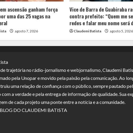
 em ascensão ganham força
Vice de Barra de Guabiraba ra
por uma das 25 vagas na
contra prefeito: “Quem me se
eral
redes e falar meu nome será 
ista
agosto 7, 2026
Claudemi Batista
agosto 5, 2026
ista
e trajetória no rádio-jornalismo e webjornalismo, Claudemi Batis
ormado pela Unopar e movido pela paixão pela comunicação. Ao lon
struiu uma relação de confiança com o público, sempre pautado pe
com a verdade e pela entrega de informação de qualidade. Sua ex
zem de cada projeto uma ponte entre a notícia e a comunidade.
© BLOG DO CLAUDEMI BATISTA