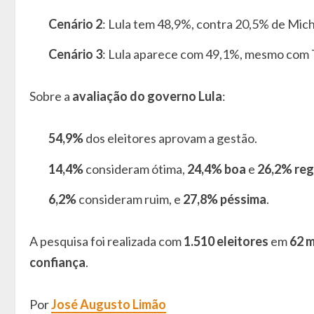
Cenário 2
: Lula tem 48,9%, contra 20,5% de Mich
Cenário 3
: Lula aparece com 49,1%, mesmo com Ta
Sobre a
avaliação do governo Lula
:
54,9%
dos eleitores aprovam a gestão.
14,4%
consideram ótima,
24,4% boa
e
26,2% reg
6,2%
consideram ruim, e
27,8% péssima
.
A pesquisa foi realizada com
1.510 eleitores
em
62 m
confiança
.
Por
José Augusto Limão