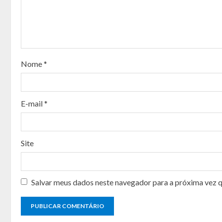
R
e
a
Nome
*
d
i
E-mail
*
n
g
Site
Salvar meus dados neste navegador para a próxima vez 