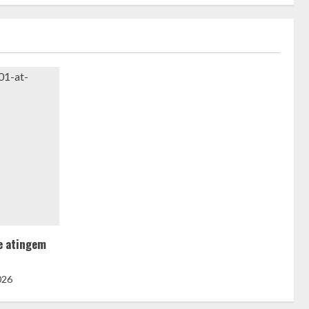
e atingem
o
026