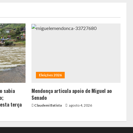
Eleições 2026
ão sabia
Mendonça articula apoio de Miguel ao
o;
Senado
esta terça
Claudemi Batista
agosto 4, 2026