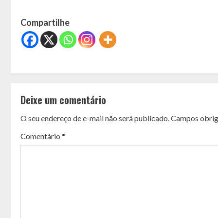
Compartilhe
C
o
Deixe um comentário
n
O seu endereço de e-mail não será publicado.
Campos obrig
t
Comentário
*
i
n
u
e