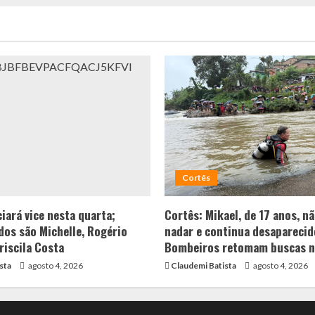
Cortês
iará vice nesta quarta;
Cortês: Mikael, de 17 anos, n
os são Michelle, Rogério
nadar e continua desaparecid
riscila Costa
Bombeiros retomam buscas n
sta
agosto 4, 2026
Claudemi Batista
agosto 4, 2026