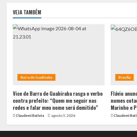
VEJA TAMBÉM
Barra de Guabiraba
Brasília
Vice de Barra de Guabiraba rasga o verbo
Flávio anunc
contra prefeito: “Quem me seguir nas
nomes cotad
redes e falar meu nome será demitido”
Marinho e P
Claudemi Batista
agosto 5, 2026
Claudemi Bati