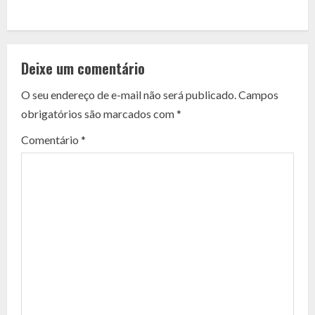
C
o
Deixe um comentário
n
O seu endereço de e-mail não será publicado.
Campos
t
obrigatórios são marcados com
*
i
Comentário
*
n
u
e
R
e