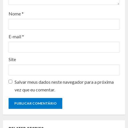
a
d
Nome
*
i
n
E-mail
*
g
Site
Salvar meus dados neste navegador para a próxima
vez que eu comentar.