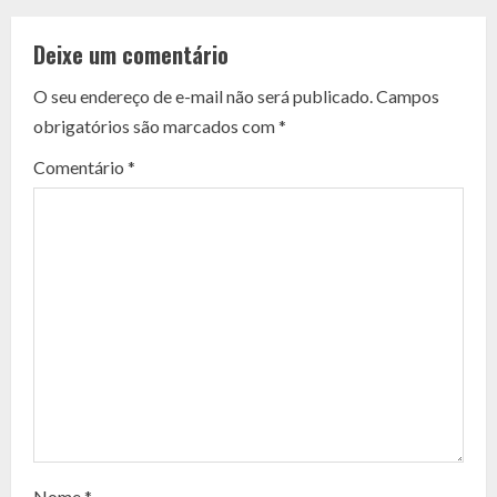
o
Deixe um comentário
n
O seu endereço de e-mail não será publicado.
Campos
t
obrigatórios são marcados com
*
i
Comentário
*
n
u
e
R
e
a
d
Nome
*