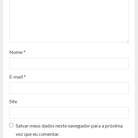
R
e
a
d
Nome
*
i
n
E-mail
*
g
Site
Salvar meus dados neste navegador para a próxima
vez que eu comentar.