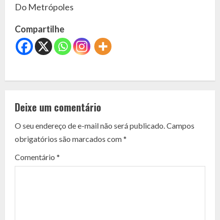
Do Metrópoles
Compartilhe
C
o
Deixe um comentário
n
O seu endereço de e-mail não será publicado.
Campos
t
obrigatórios são marcados com
*
i
Comentário
*
n
u
e