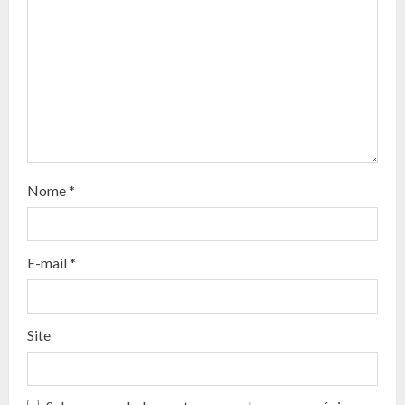
e
R
e
a
d
Nome
*
i
n
E-mail
*
g
Site