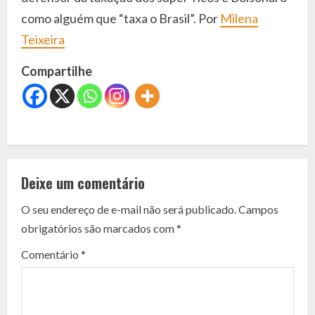
como alguém que “taxa o Brasil”. Por
Milena
Teixeira
Compartilhe
C
o
Deixe um comentário
n
O seu endereço de e-mail não será publicado.
Campos
t
obrigatórios são marcados com
*
i
Comentário
*
n
u