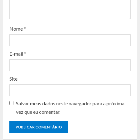
e
a
d
Nome
*
i
n
E-mail
*
g
Site
Salvar meus dados neste navegador para a próxima
vez que eu comentar.