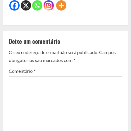
C
o
Deixe um comentário
n
O seu endereço de e-mail não será publicado.
Campos
t
obrigatórios são marcados com
*
i
Comentário
*
n
u
e
R