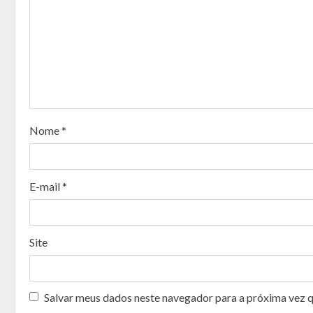
u
e
R
e
a
Nome
*
d
i
E-mail
*
n
g
Site
Salvar meus dados neste navegador para a próxima vez 