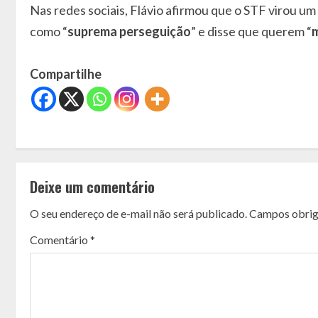
Nas redes sociais, Flávio afirmou que o STF virou um
como “
suprema perseguição
” e disse que querem “
Compartilhe
C
o
Deixe um comentário
n
O seu endereço de e-mail não será publicado.
Campos obrig
t
Comentário
*
i
n