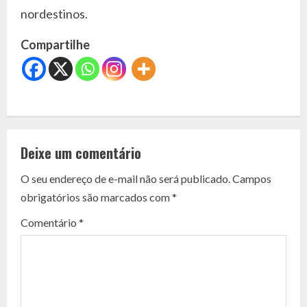
nordestinos.
Compartilhe
C
o
Deixe um comentário
n
O seu endereço de e-mail não será publicado.
Campos
t
obrigatórios são marcados com
*
i
Comentário
*
n
u