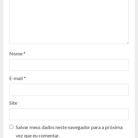
e
R
e
a
d
Nome
*
i
n
E-mail
*
g
Site
Salvar meus dados neste navegador para a próxima
vez que eu comentar.