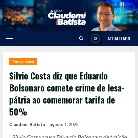
Skip
to
content
ATUALIZADO
Primary
Menu
Pernambuco
Silvio Costa diz que Eduardo
Bolsonaro comete crime de lesa-
pátria ao comemorar tarifa de
50%
Claudemi Batista
agosto 1, 2025
Silvio Costa acusa Eduardo Bolsonaro de traição