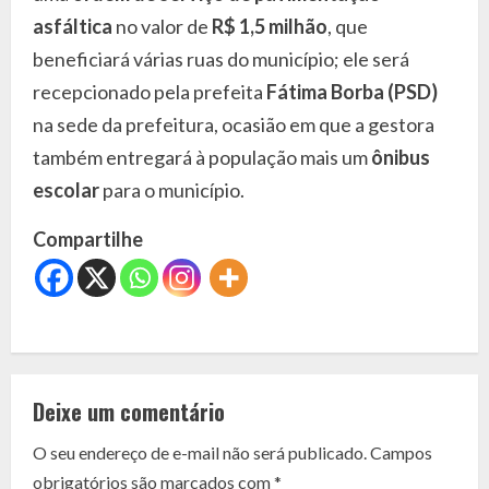
asfáltica
no valor de
R$ 1,5 milhão
, que
beneficiará várias ruas do município; ele será
recepcionado pela prefeita
Fátima Borba (PSD)
na sede da prefeitura, ocasião em que a gestora
também entregará à população mais um
ônibus
escolar
para o município.
Compartilhe
C
o
Deixe um comentário
n
O seu endereço de e-mail não será publicado.
Campos
t
obrigatórios são marcados com
*