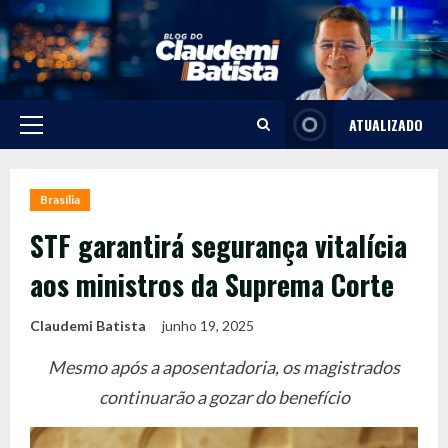
Skip
to
content
ATUALIZADO
Primary
Menu
Brasília
STF garantirá segurança vitalícia
aos ministros da Suprema Corte
Claudemi Batista
junho 19, 2025
Mesmo após a aposentadoria, os magistrados
continuarão a gozar do benefício