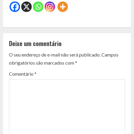
C
o
Deixe um comentário
n
O seu endereço de e-mail não será publicado.
Campos
t
obrigatórios são marcados com
*
i
Comentário
*
n
u
e
R