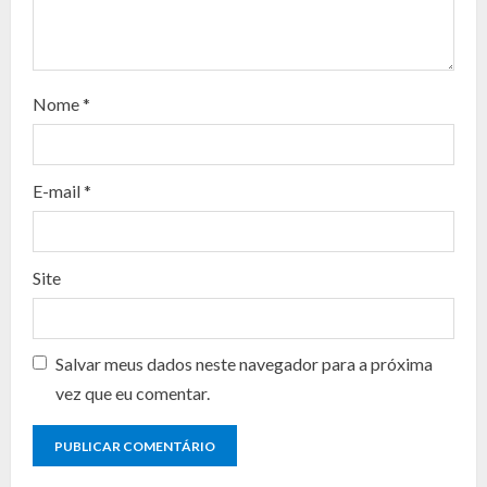
e
a
d
Nome
*
i
n
E-mail
*
g
Site
Salvar meus dados neste navegador para a próxima
vez que eu comentar.