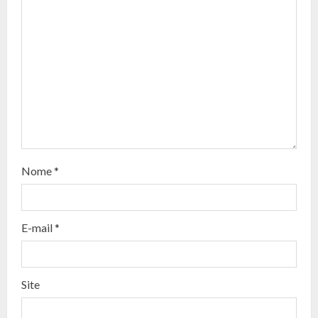
u
e
R
e
a
d
Nome
*
i
n
E-mail
*
g
Site