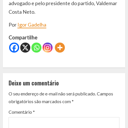
advogado e pelo presidente do partido, Valdemar
Costa Neto.
Por
Igor Gadelha
Compartilhe
C
o
Deixe um comentário
n
O seu endereço de e-mail não será publicado.
Campos
t
obrigatórios são marcados com
*
i
Comentário
*
n