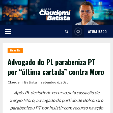
Skip
to
content
ATUALIZADO
Primary
Menu
Brasília
Advogado do PL parabeniza PT
por “última cartada” contra Moro
Claudemi Batista
setembro 6, 2025
Após PL desistir de recurso pela cassação de
Sergio Moro, advogado do partido de Bolsonaro
parabenizou PT por insistir com recurso na ação