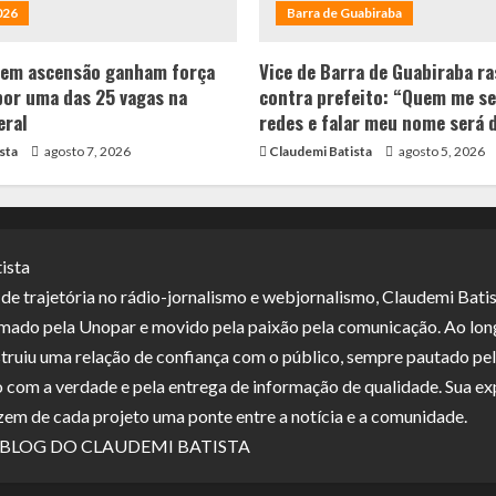
026
Barra de Guabiraba
 em ascensão ganham força
Vice de Barra de Guabiraba ra
por uma das 25 vagas na
contra prefeito: “Quem me se
eral
redes e falar meu nome será 
sta
agosto 7, 2026
Claudemi Batista
agosto 5, 2026
ista
e trajetória no rádio-jornalismo e webjornalismo, Claudemi Batis
ormado pela Unopar e movido pela paixão pela comunicação. Ao lon
struiu uma relação de confiança com o público, sempre pautado pe
com a verdade e pela entrega de informação de qualidade. Sua ex
zem de cada projeto uma ponte entre a notícia e a comunidade.
© BLOG DO CLAUDEMI BATISTA