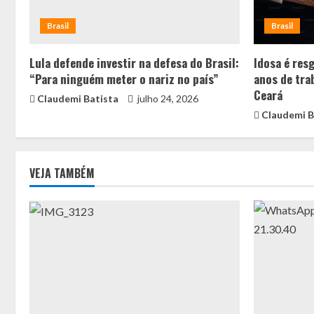
Brasil
Brasil
Lula defende investir na defesa do Brasil:
Idosa é res
“Para ninguém meter o nariz no país”
anos de tra
Ceará
Claudemi Batista
julho 24, 2026
Claudemi B
VEJA TAMBÉM