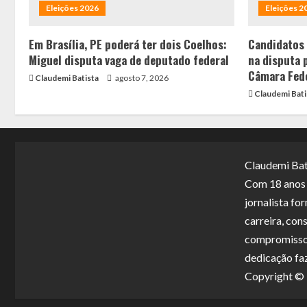
Eleições 2026
Eleições 2
Em Brasília, PE poderá ter dois Coelhos:
Candidatos
Miguel disputa vaga de deputado federal
na disputa 
Câmara Fed
Claudemi Batista
agosto 7, 2026
Claudemi Bati
Claudemi Bat
Com 18 anos d
jornalista f
carreira, con
compromisso 
dedicação fa
Copyright 