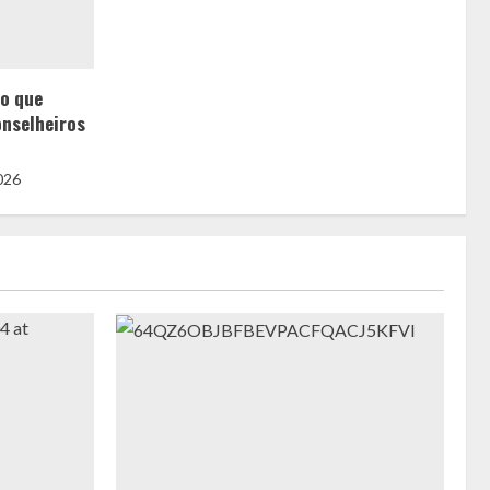
 o que
onselheiros
2026