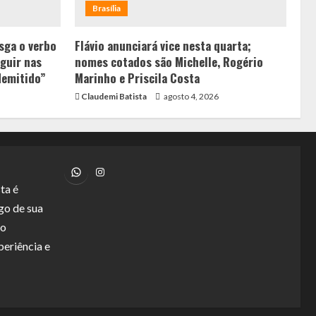
Brasília
sga o verbo
Flávio anunciará vice nesta quarta;
guir nas
nomes cotados são Michelle, Rogério
demitido”
Marinho e Priscila Costa
Claudemi Batista
agosto 4, 2026
WhatsApp
Instagram
ta é
go de sua
lo
periência e