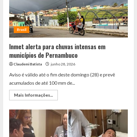
na
valorização
dos
conselheiros
tutelares
no
Brasil?
Brasil
Inmet alerta para chuvas intensas em
municípios de Pernambuco
Claudemi Batista
junho 28, 2026
Aviso é válido até o fim deste domingo (28) e prevê
acumulados de até 100 mm de...
Read
Mais Informações...
more
about
Inmet
alerta
para
chuvas
intensas
em
municípios