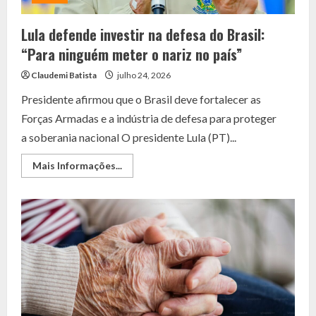
Lula defende investir na defesa do Brasil:
“Para ninguém meter o nariz no país”
Claudemi Batista
julho 24, 2026
Presidente afirmou que o Brasil deve fortalecer as
Forças Armadas e a indústria de defesa para proteger
a soberania nacional O presidente Lula (PT)...
Read
Mais Informações...
more
about
Lula
defende
investir
na
defesa
do
Brasil:
“Para
ninguém
meter
o
nariz
no