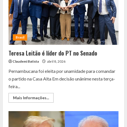
mata
duas
pessoas
em
Porto
de
Galinhas
Brasil
Teresa Leitão é líder do PT no Senado
Claudemi Batista
abril 8, 2026
Pernambucana foi eleita por unamidade para comandar
o partido na Casa Alta Em decisão unânime nesta terça-
feira...
Read
Mais Informações...
more
about
Teresa
Leitão
é
líder
do