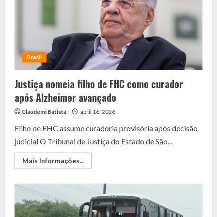
terá
novo
feriado
com
3
dias
de
descanso
Brasil
Justiça nomeia filho de FHC como curador
após Alzheimer avançado
Claudemi Batista
abril 16, 2026
Filho de FHC assume curadoria provisória após decisão
judicial O Tribunal de Justiça do Estado de São...
Read
Mais Informações...
more
about
Justiça
nomeia
filho
de
FHC
como