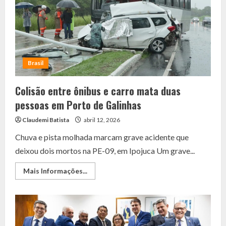
curador
após
Alzheimer
avançado
Brasil
Colisão entre ônibus e carro mata duas
pessoas em Porto de Galinhas
Claudemi Batista
abril 12, 2026
Chuva e pista molhada marcam grave acidente que
deixou dois mortos na PE-09, em Ipojuca Um grave...
Read
Mais Informações...
more
about
Colisão
entre
ônibus
e
carro