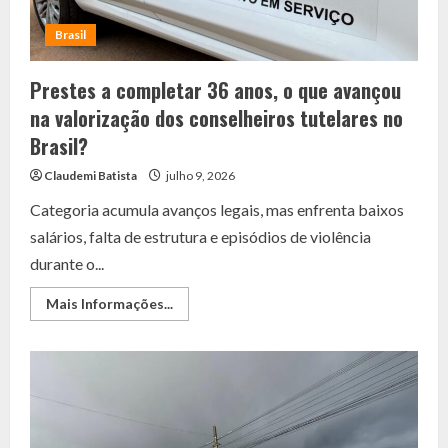
à
escravidão
no
Brasil
Ceará
Prestes a completar 36 anos, o que avançou
na valorização dos conselheiros tutelares no
Brasil?
Claudemi Batista
julho 9, 2026
Categoria acumula avanços legais, mas enfrenta baixos
salários, falta de estrutura e episódios de violência
durante o...
Read
Mais Informações...
more
about
Prestes
a
completar
36
anos,
o
que
avançou