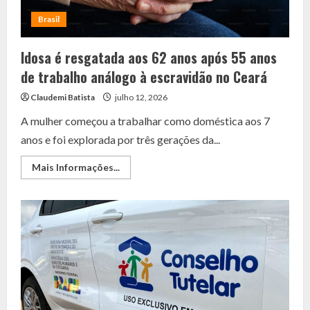
país”
Brasil
Idosa é resgatada aos 62 anos após 55 anos
de trabalho análogo à escravidão no Ceará
Claudemi Batista
julho 12, 2026
A mulher começou a trabalhar como doméstica aos 7
anos e foi explorada por três gerações da...
Read
Mais Informações...
more
about
Idosa
é
resgatada
aos
62
anos
após
55
anos
de
trabalho
análogo