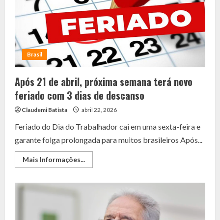
atingido
enfermeira
sem
querer
Brasil
Após 21 de abril, próxima semana terá novo
feriado com 3 dias de descanso
Claudemi Batista
abril 22, 2026
Feriado do Dia do Trabalhador cai em uma sexta-feira e
garante folga prolongada para muitos brasileiros Após...
Read
Mais Informações...
more
about
Após
21
de
abril,
próxima
semana