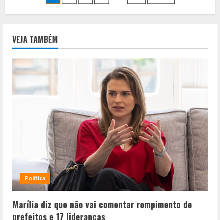
ao
de
PIX
deve
beneficiar
posts
Lula
VEJA TAMBÉM
nas
eleições
deste
ano
Política
Marília diz que não vai comentar rompimento de
prefeitos e 17 lideranças