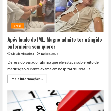
de
Pernambuco
Brasil
Após laudo do IML, Magno admite ter atingido
enfermeira sem querer
Claudemi Batista
maio 8, 2026
Defesa do senador afirma que ele estava sob efeito de
medicação durante exame em hospital de Brasília;...
Read
Mais Informações...
more
about
Após
laudo
do
IML,
Magno
admite
ter