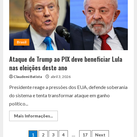
PT
no
Senado
Brasil
Ataque de Trump ao PIX deve beneficiar Lula
nas eleições deste ano
Claudemi Batista
abril 3, 2026
Presidente reage a pressões dos EUA, defende soberania
do sistema e tenta transformar ataque em ganho
político...
Read
Mais Informações...
more
about
Ataque
Paginação
de
1
2
3
4
…
17
Next
Trump