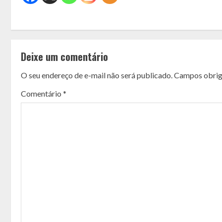
C
o
Deixe um comentário
n
O seu endereço de e-mail não será publicado.
Campos obrig
t
Comentário
*
i
n
u
e
R
e