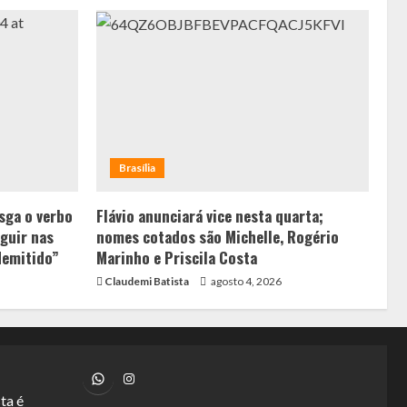
Brasília
sga o verbo
Flávio anunciará vice nesta quarta;
guir nas
nomes cotados são Michelle, Rogério
demitido”
Marinho e Priscila Costa
Claudemi Batista
agosto 4, 2026
WhatsApp
Instagram
ta é