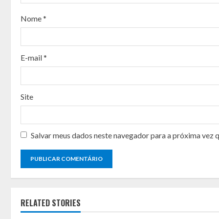
a
Nome
*
d
i
E-mail
*
n
g
Site
Salvar meus dados neste navegador para a próxima vez 
RELATED STORIES