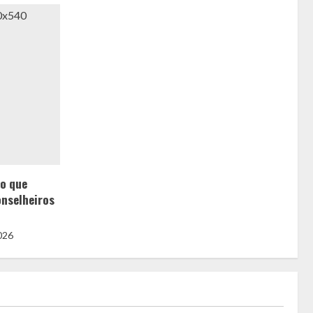
 o que
onselheiros
2026