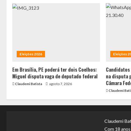
Eleições 2026
Eleições 2
Em Brasília, PE poderá ter dois Coelhos:
Candidatos
Miguel disputa vaga de deputado federal
na disputa 
Câmara Fed
Claudemi Batista
agosto 7, 2026
Claudemi Bati
Claudemi Bat
Com 18 anos d