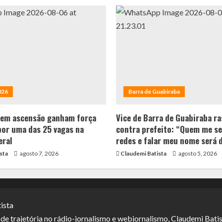
026
Barra de Guabiraba
 em ascensão ganham força
Vice de Barra de Guabiraba ra
por uma das 25 vagas na
contra prefeito: “Quem me se
eral
redes e falar meu nome será 
sta
agosto 7, 2026
Claudemi Batista
agosto 5, 2026
ista
e trajetória no rádio-jornalismo e webjornalismo, Claudemi Batis