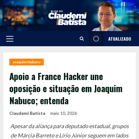
Skip
to
content
ATUALIZADO
Primary
Menu
Joaquim Nabuco
Apoio a France Hacker une
oposição e situação em Joaquim
Nabuco; entenda
Claudemi Batista
maio 10, 2026
Apesar da aliança para deputado estadual, grupos
de Márcia Barreto e Lírio Júnior seguem em lados