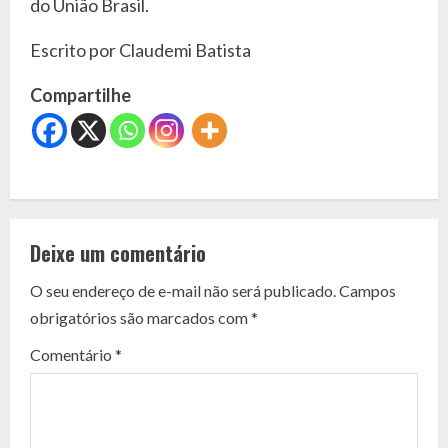
do União Brasil.
Escrito por Claudemi Batista
Compartilhe
C
o
Deixe um comentário
n
O seu endereço de e-mail não será publicado.
Campos
t
obrigatórios são marcados com
*
i
Comentário
*
n
u