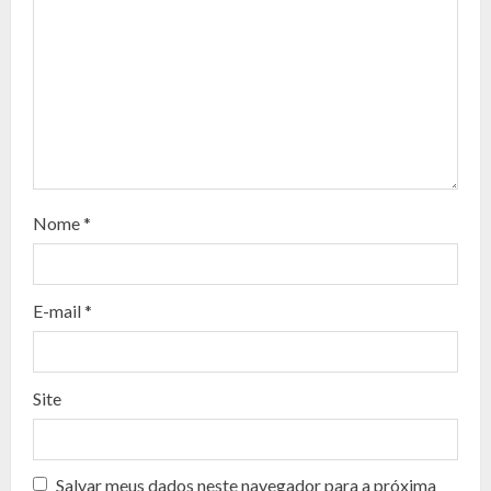
e
R
e
a
d
Nome
*
i
n
E-mail
*
g
Site
Salvar meus dados neste navegador para a próxima