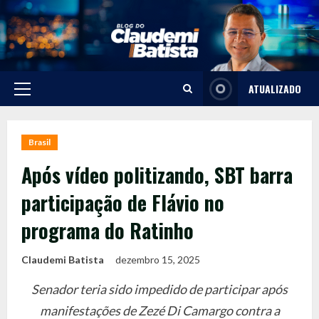
Skip
to
content
ATUALIZADO
Primary
Menu
Brasil
Após vídeo politizando, SBT barra
participação de Flávio no
programa do Ratinho
Claudemi Batista
dezembro 15, 2025
Senador teria sido impedido de participar após
manifestações de Zezé Di Camargo contra a