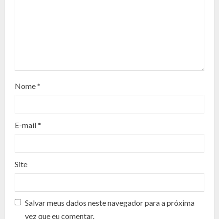
e
R
e
a
d
Nome
*
i
n
E-mail
*
g
Site
Salvar meus dados neste navegador para a próxima
vez que eu comentar.