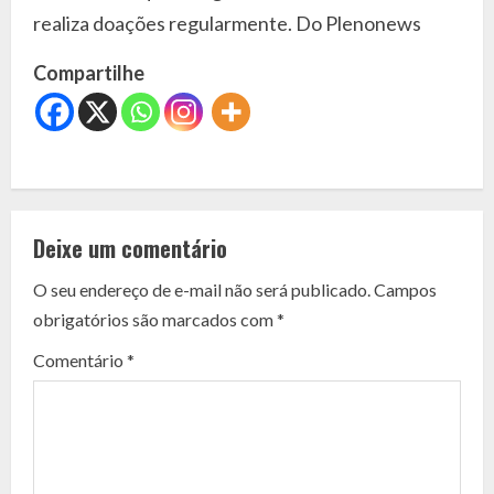
realiza doações regularmente. Do Plenonews
Compartilhe
C
o
Deixe um comentário
n
O seu endereço de e-mail não será publicado.
Campos
t
obrigatórios são marcados com
*
i
Comentário
*
n
u