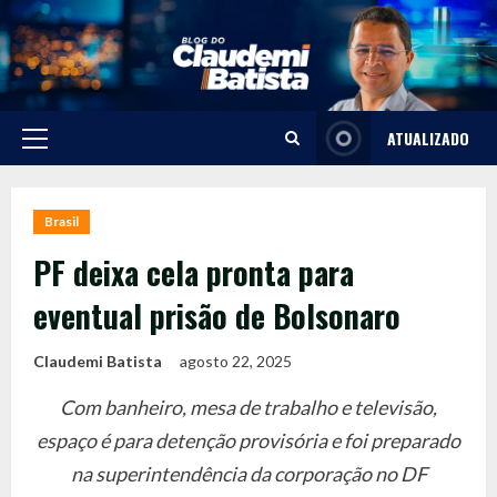
Skip
to
content
ATUALIZADO
Primary
Menu
Brasil
PF deixa cela pronta para
eventual prisão de Bolsonaro
Claudemi Batista
agosto 22, 2025
Com banheiro, mesa de trabalho e televisão,
espaço é para detenção provisória e foi preparado
na superintendência da corporação no DF