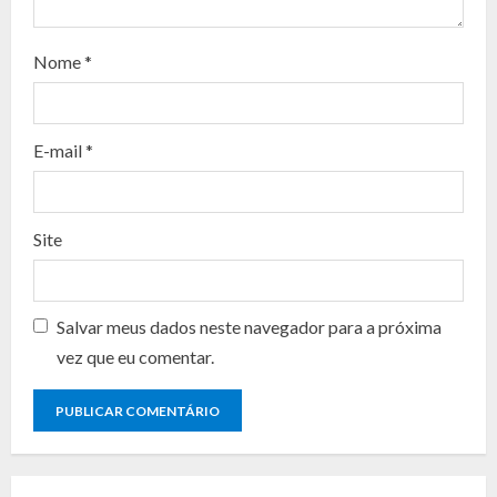
a
d
Nome
*
i
n
E-mail
*
g
Site
Salvar meus dados neste navegador para a próxima
vez que eu comentar.