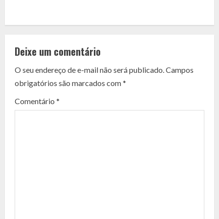
C
o
Deixe um comentário
n
O seu endereço de e-mail não será publicado.
Campos
t
obrigatórios são marcados com
*
i
Comentário
*
n
u
e
R
e