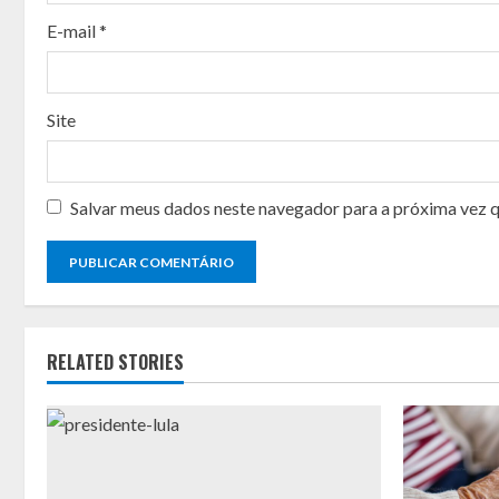
i
E-mail
*
n
g
Site
Salvar meus dados neste navegador para a próxima vez 
RELATED STORIES