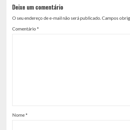
o
Deixe um comentário
n
O seu endereço de e-mail não será publicado.
Campos obrig
t
Comentário
*
i
n
u
e
R
e
a
Nome
*
d