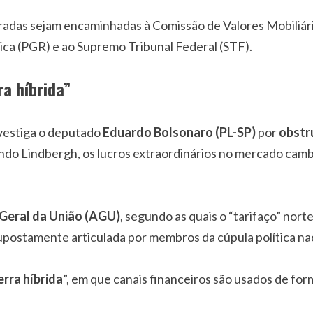
das sejam encaminhadas à Comissão de Valores Mobiliári
ica (PGR) e ao Supremo Tribunal Federal (STF).
a híbrida”
nvestiga o deputado
Eduardo Bolsonaro (PL-SP)
por
obstr
ndo Lindbergh, os lucros extraordinários no mercado camb
Geral da União (AGU)
, segundo as quais o “tarifaço” nor
postamente articulada por membros da cúpula política nac
rra híbrida
”, em que canais financeiros são usados de form