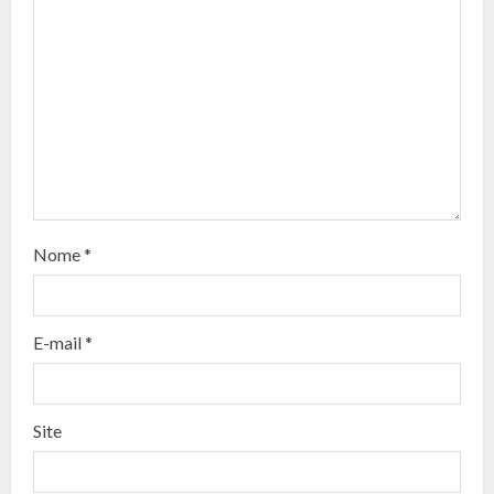
u
e
R
e
a
d
Nome
*
i
n
E-mail
*
g
Site