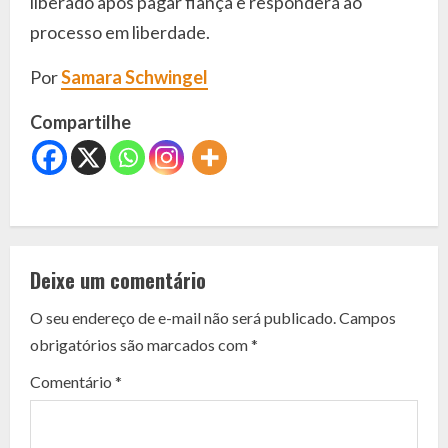
liberado após pagar fiança e responderá ao
processo em liberdade.
Por
Samara Schwingel
Compartilhe
C
o
Deixe um comentário
n
O seu endereço de e-mail não será publicado.
Campos
t
obrigatórios são marcados com
*
i
Comentário
*
n