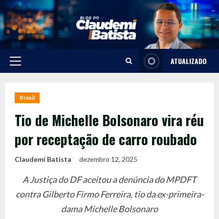
Skip
to
content
ATUALIZADO
Primary
Menu
Brasil
Tio de Michelle Bolsonaro vira réu
por receptação de carro roubado
Claudemi Batista
dezembro 12, 2025
A Justiça do DF aceitou a denúncia do MPDFT
contra Gilberto Firmo Ferreira, tio da ex-primeira-
dama Michelle Bolsonaro