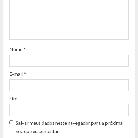
R
e
a
d
Nome
*
i
n
E-mail
*
g
Site
Salvar meus dados neste navegador para a próxima
vez que eu comentar.