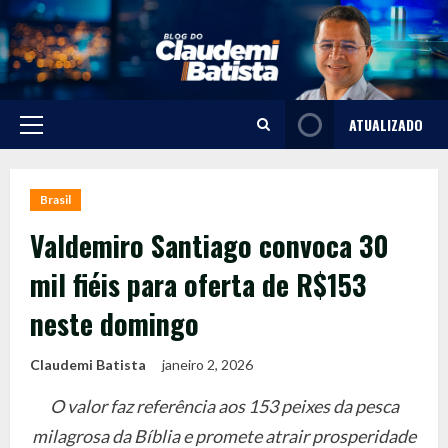
Skip
to
content
ATUALIZADO
Primary
Menu
Brasil
Valdemiro Santiago convoca 30
mil fiéis para oferta de R$153
neste domingo
Claudemi Batista
janeiro 2, 2026
O valor faz referência aos 153 peixes da pesca
milagrosa da Bíblia e promete atrair prosperidade