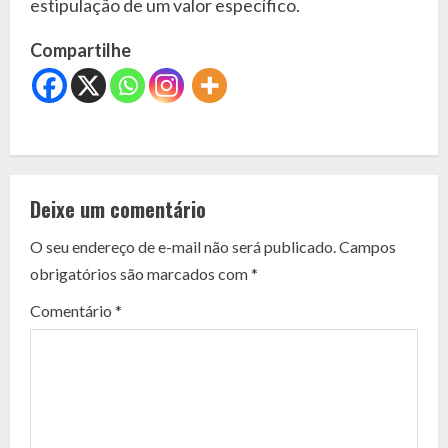
estipulação de um valor específico.
Compartilhe
C
o
Deixe um comentário
n
O seu endereço de e-mail não será publicado.
Campos
t
obrigatórios são marcados com
*
i
Comentário
*
n
u
e