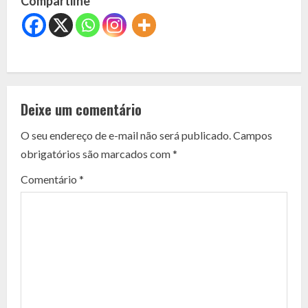
Compartilhe
C
o
Deixe um comentário
n
O seu endereço de e-mail não será publicado.
Campos
t
obrigatórios são marcados com
*
i
Comentário
*
n
u
e
R