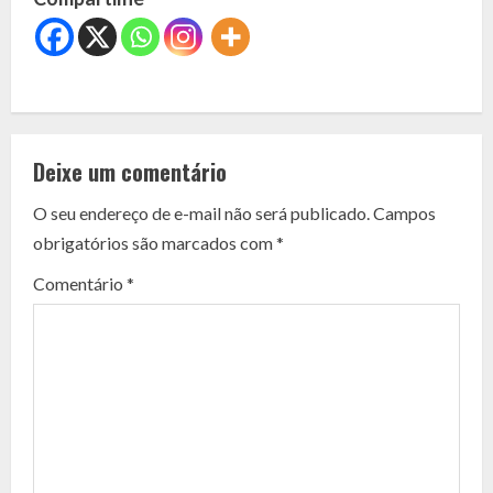
C
o
Deixe um comentário
n
O seu endereço de e-mail não será publicado.
Campos
t
obrigatórios são marcados com
*
i
Comentário
*
n
u
e
R