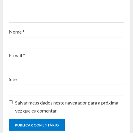
e
a
d
Nome
*
i
n
E-mail
*
g
Site
Salvar meus dados neste navegador para a próxima
vez que eu comentar.