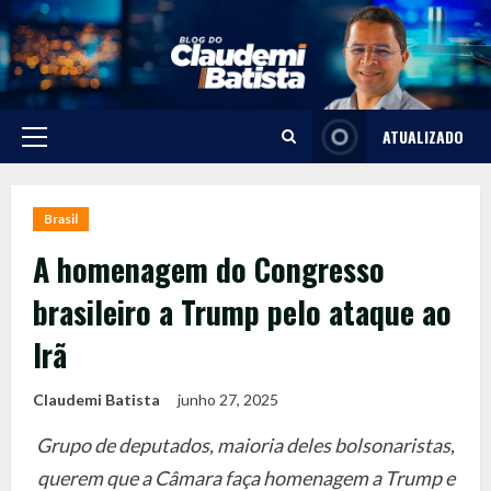
Skip
to
content
ATUALIZADO
Primary
Menu
Brasil
A homenagem do Congresso
brasileiro a Trump pelo ataque ao
Irã
Claudemi Batista
junho 27, 2025
Grupo de deputados, maioria deles bolsonaristas,
querem que a Câmara faça homenagem a Trump e